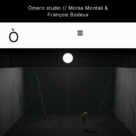
Aller
Òmero studio // Monia Montali &
au
François Bodeux
contenu