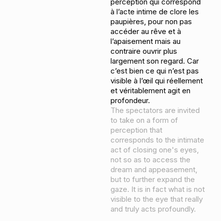
perception qui correspond
à l’acte intime de clore les
paupières, pour non pas
accéder au rêve et à
l’apaisement mais au
contraire ouvrir plus
largement son regard. Car
c’est bien ce qui n’est pas
visible à l’œil qui réellement
et véritablement agit en
profondeur.
The spectators are invited
to take on a form of
perception that
corresponds to the intimate
act of closing one's eyes,
not so as to access the
dream and appeasement,
but to further expand the
gaze. It is in fact what is not
visible to the eye that really
and truly acts profoundly.