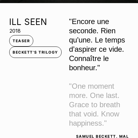
ILL SEEN
"Encore une
seconde. Rien
2018
qu’une. Le temps
TEASER
d’aspirer ce vide.
BECKETT'S TRILOGY
Connaître le
bonheur."
"One moment
more. One last.
Grace to breath
that void. Know
happiness."
SAMUEL BECKETT, MAL