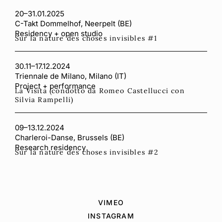
20–31.01.2025
C-Takt Dommelhof, Neerpelt (BE)
Residency + open studio
Sur la nature des choses invisibles #1
30.11–17.12.2024
Triennale de Milano, Milano (IT)
Project + performance
La Visita (condotto da Romeo Castellucci con
Silvia Rampelli)
09–13.12.2024
Charleroi-Danse, Brussels (BE)
Research residency
Sur la nature des choses invisibles #2
VIMEO
INSTAGRAM