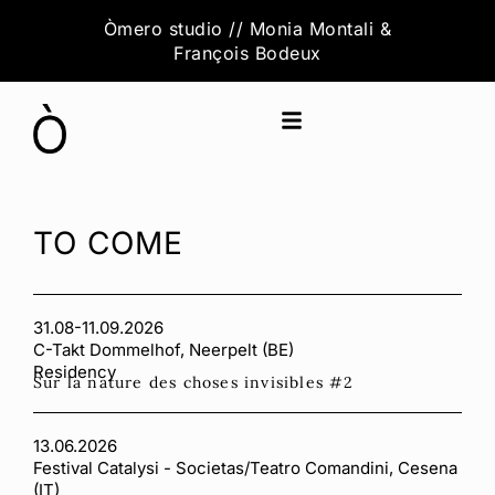
Aller
Òmero studio // Monia Montali &
au
François Bodeux
contenu
TO COME
31.08-11.09.2026
C-Takt Dommelhof, Neerpelt (BE)
Residency
Sur la nature des choses invisibles #2
13.06.2026
Festival Catalysi - Societas/Teatro Comandini, Cesena
(IT)